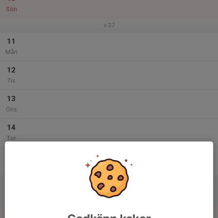
Sön
v.37
11
Mån
12
Tis
13
Ons
14
Tor
15
Fre
16
Lör
17