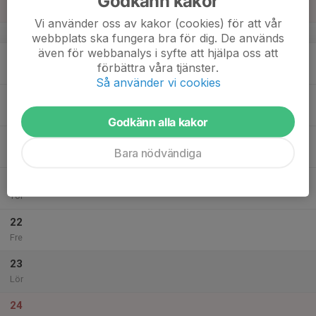
Godkänn kakor
Sön
Vi använder oss av kakor (cookies) för att vår
v.38
webbplats ska fungera bra för dig. De används
även för webbanalys i syfte att hjälpa oss att
18
förbättra våra tjänster.
Mån
Så använder vi cookies
19
Tis
Godkänn alla kakor
20
Bara nödvändiga
Ons
21
Tor
22
Fre
23
Lör
24