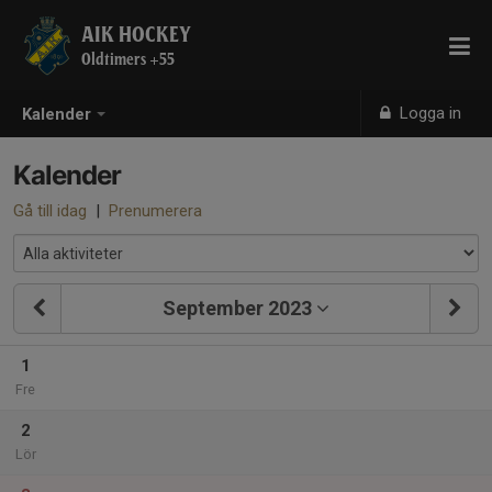
AIK HOCKEY
Oldtimers +55
Logga in
Kalender
Kalender
Gå till idag
|
Prenumerera
September 2023
1
Fre
2
Lör