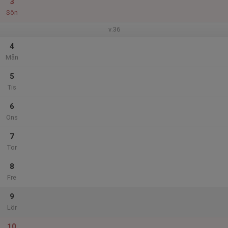
3
Sön
v.36
4
Mån
5
Tis
6
Ons
7
Tor
8
Fre
9
Lör
10