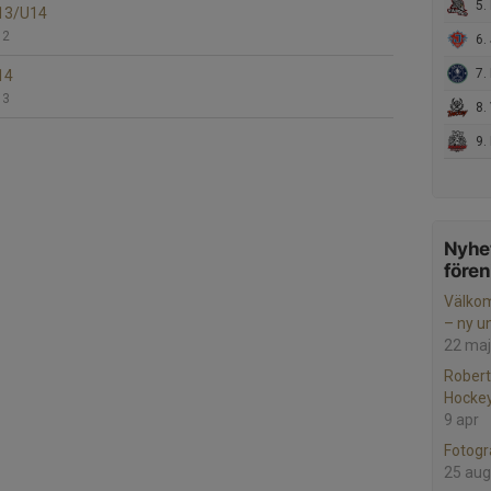
5. 
U13/U14
 2
6. 
7. Mä
14
 3
8. V
9. 
Nyhet
före
Välko
– ny 
22 maj
Robert
Hocke
9 apr
Fotogr
25 aug