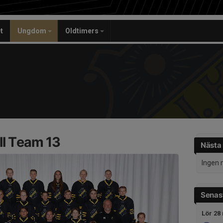
t
Ungdom
Oldtimers
ll Team 13
Nästa
Ingen 
Senast
Lör 28