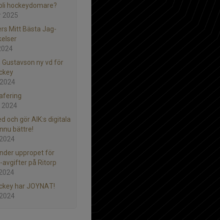
u bli hockeydomare?
r 2025
rs Mitt Bästa Jag-
elser
2024
 Gustavson ny vd för
ckey
 2024
afering
 2024
d och gör AIK:s digitala
ännu bättre!
 2024
under uppropet för
-avgifter på Ritorp
 2024
ckey har JOYNAT!
 2024