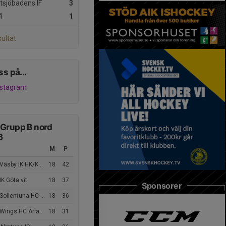
tsjöbadens IF
3
4
1
sultat
ss på...
nstagram
 Grupp B nord
6
M
P
äsby IK HK/Knivsta IS
18
42
IK Göta vit
18
37
Sponsorer
Sollentuna HC vit
18
36
Wings HC Arlanda
18
31