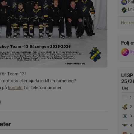
Sal
U1
Fler re
Följ o
I
 för Team 13!
U13P
 mot oss eller bjuda in till en turnering?
25/2
ka på
kontakt
för telefonnummer.
Lag
1. V
m
2. 
3. 
eter
4. 