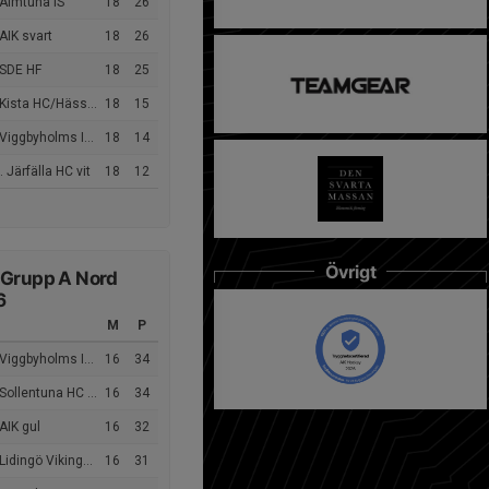
 Almtuna IS
18
26
AIK svart
18
26
 SDE HF
18
25
sta HC/Hässelby Kälvesta HC
18
15
Viggbyholms IK blå
18
14
 Järfälla HC vit
18
12
Övrigt
 Grupp A Nord
6
M
P
Viggbyholms IK vit
16
34
Sollentuna HC röd
16
34
AIK gul
16
32
idingö Vikings HC blå
16
31