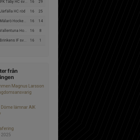
IFK Täby HC svart
16
29
Järfälla HC röd
16
25
larö Hockeyförening blå
16
14
allentuna Hockey röd
16
8
Brinkens IF svart
16
1
er från
ningen
mmen Magnus Larsson
ungdomsansvarig
 Döme lämnar AIK
y
afering
 2025