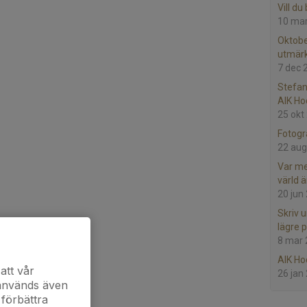
Vill d
10 ma
Oktobe
utmärk
7 dec 
Stefan
AIK Ho
25 okt
Fotogr
22 aug
Var me
värld 
20 jun
Skriv 
lägre p
8 mar
AIK Ho
att vår
26 jan
 används även
 förbättra