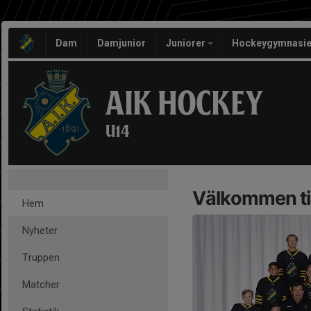
Dam
Damjunior
Juniorer
Hockeygymnasie
AIK HOCKEY
U14
Välkommen ti
Hem
Nyheter
Truppen
Matcher