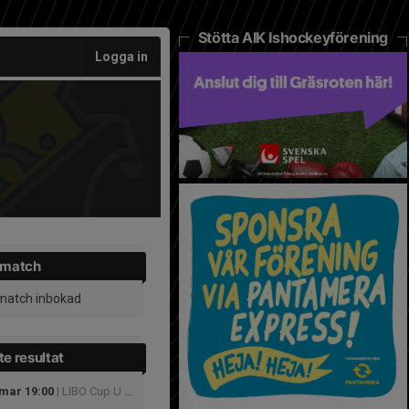
Stötta AIK Ishockeyförening
Logga in
 match
match inbokad
e resultat
 mar 19:00
| LIBO Cup U 13 Grupp B