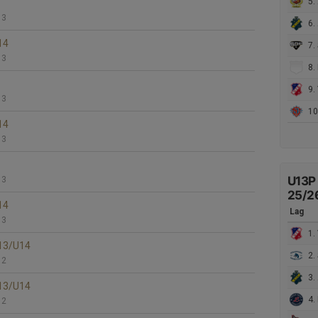
5.
 3
6. 
14
7.
 3
8. Ki
9. 
 3
10.
14
 3
U13P
 3
25/2
14
Lag
 3
1. 
U13/U14
2. 
 2
3. 
U13/U14
4. L
 2