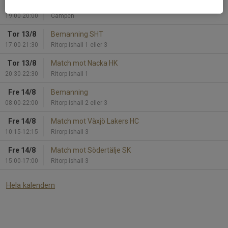
Ons 12/8
Fys
19:00-20:00
Campen
Tor 13/8
Bemanning SHT
17:00-21:30
Ritorp ishall 1 eller 3
Tor 13/8
Match mot Nacka HK
20:30-22:30
Ritorp ishall 1
Fre 14/8
Bemanning
08:00-22:00
Ritorp ishall 2 eller 3
Fre 14/8
Match mot Växjö Lakers HC
10:15-12:15
Rirorp ishall 3
Fre 14/8
Match mot Södertälje SK
15:00-17:00
Ritorp ishall 3
Hela kalendern