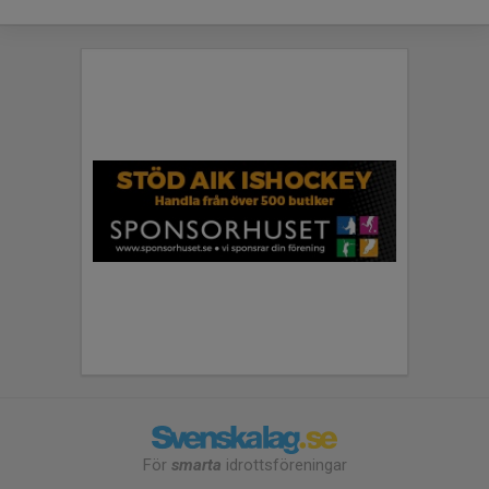
För
smarta
idrottsföreningar