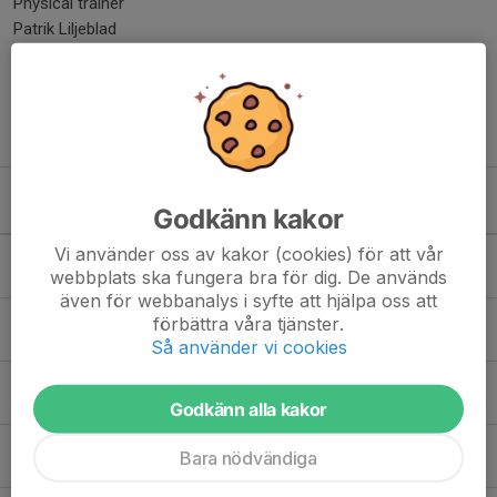
Physical trainer
Patrik Liljeblad
Ali Kashani
Equipment manager
Peter Gawron
Kommande aktiviteter
Godkänn kakor
Vi använder oss av kakor (cookies) för att vår
Tis 11/8
Fys
webbplats ska fungera bra för dig. De används
18:30-19:30
Campen
även för webbanalys i syfte att hjälpa oss att
Tis 11/8
Teori
förbättra våra tjänster.
19:30-20:00
Omklädningsrummet
Så använder vi cookies
Tis 11/8
Is U16
20:30-21:20
Ritorp ishall 3
Godkänn alla kakor
Ons 12/8
Is U16
Bara nödvändiga
18:00-18:50
Ritorp ishall 3