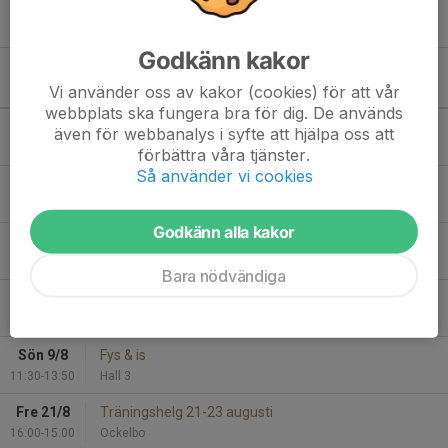
Godkänn kakor
Kommande aktiviteter
Vi använder oss av kakor (cookies) för att vår
webbplats ska fungera bra för dig. De används
Tor 6/8
Fys & is
även för webbanalys i syfte att hjälpa oss att
16:30-19:20
Hall 3
förbättra våra tjänster.
Så använder vi cookies
Fre 7/8
Fys & is
16:30-19:20
Hall 3
Godkänn alla kakor
Lör 8/8
Träningsmatch Trångsund
15:30-16:50
Stortorpshallen
Bara nödvändiga
Sön 9/8
AIK Istid
08:00-08:50
Hall 3
Sön 9/8
Fys & is
11:30-13:50
Hall 3
Fre 21/8
Träningshelg 21-23 augusti
16:00-15:00
Ockelbo