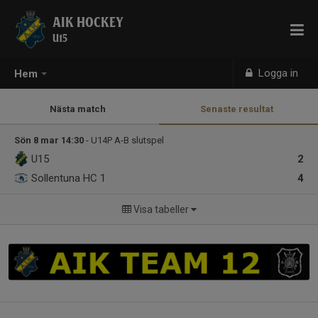
AIK HOCKEY
U15
Logga in
Hem
Nästa match
Senaste resultat
Sön 8 mar 14:30
- U14P A-B slutspel
U15
2
Sollentuna HC 1
4
Visa tabeller