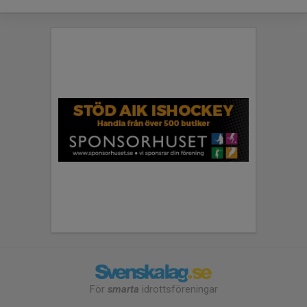
För
smarta
idrottsföreningar