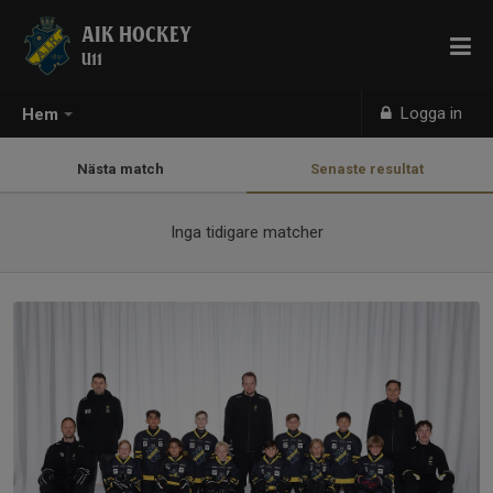
AIK HOCKEY
U11
Logga in
Hem
Nästa match
Senaste resultat
Inga tidigare matcher