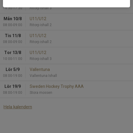
Sön 9/8
U11/U12
16:30-17:30
Ritorp ishall 3
Mån 10/8
U11/U12
08:00-09:00
Ritorp ishall 2
Tis 11/8
U11/U12
08:00-09:00
Ritorp ishall 2
Tor 13/8
U11/U12
10:00-11:00
Ritorp ishall 3
Lör 5/9
Vallentuna
08:00-19:00
Vallentuna Ishall
Lör 19/9
Sweden Hockey Trophy AAA
08:00-19:00
Stora mossen
Hela kalendern