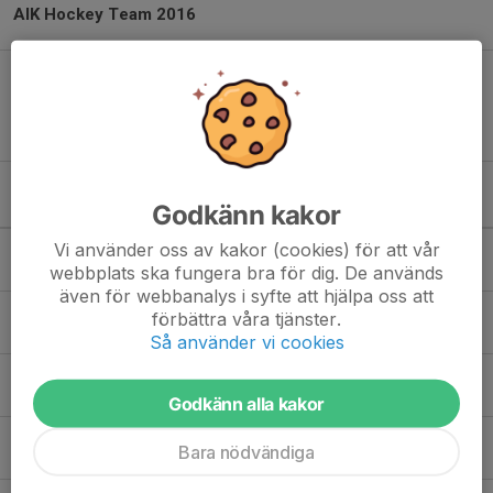
AIK Hockey Team 2016
Instagram - AIK HOCKEY TEAM 2016
Kommande aktiviteter
Godkänn kakor
Vi använder oss av kakor (cookies) för att vår
Fre 7/8
U11/U12
webbplats ska fungera bra för dig. De används
10:00-11:00
Ritorp ishall 3
även för webbanalys i syfte att hjälpa oss att
Fre 7/8
Allmis
förbättra våra tjänster.
12:00-13:20
Ritorp ishall 3
Så använder vi cookies
Lör 8/8
U11/U12
16:00-17:00
Ritorp ishall 3
Godkänn alla kakor
Sön 9/8
Allmis
Bara nödvändiga
08:00-09:00
Ritorp ishall 3