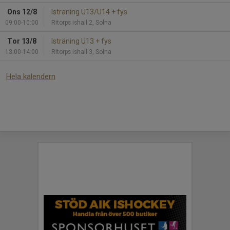
Ons 12/8
Isträning U13/U14 + fys
09:00-10:00
Ritorps ishall 2, Solna
Tor 13/8
Isträning U13 + fys
13:00-14:00
Ritorps ishall 3, Solna
Hela kalendern