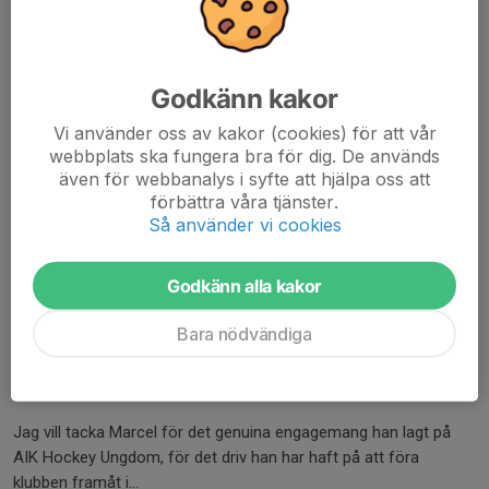
Godkänn kakor
Vi använder oss av kakor (cookies) för att vår
webbplats ska fungera bra för dig. De används
även för webbanalys i syfte att hjälpa oss att
förbättra våra tjänster.
Så använder vi cookies
Godkänn alla kakor
Bara nödvändiga
Detta är en personlig text riktad till alla inom AIK Hockey. Den är
fri att sprida.
Jag vill tacka Marcel för det genuina engagemang han lagt på
AIK Hockey Ungdom, för det driv han har haft på att föra
klubben framåt i...