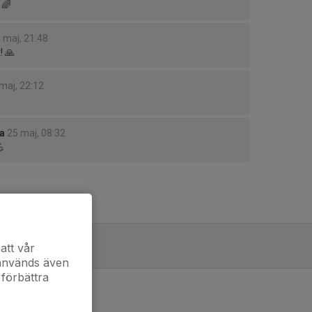
 🌈
 maj, 21:48
! 🙏
maj, 22:12
a
25 maj, 08:32
💪
att vår
6
 används även
 förbättra