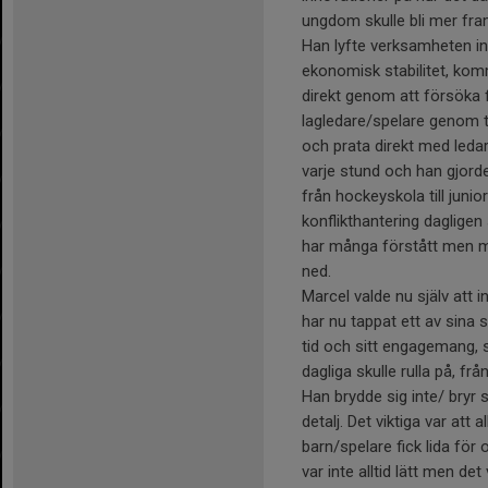
ungdom skulle bli mer fra
Han lyfte verksamheten indi
ekonomisk stabilitet, ko
direkt genom att försöka f
lagledare/spelare genom t
och prata direkt med ledare
varje stund och han gjord
från hockeyskola till juni
konflikthantering dagligen
har många förstått men ma
ned.
Marcel valde nu själv att 
har nu tappat ett av sina
tid och sitt engagemang, s
dagliga skulle rulla på, från
Han brydde sig inte/ bryr si
detalj. Det viktiga var att 
barn/spelare fick lida för
var inte alltid lätt men de