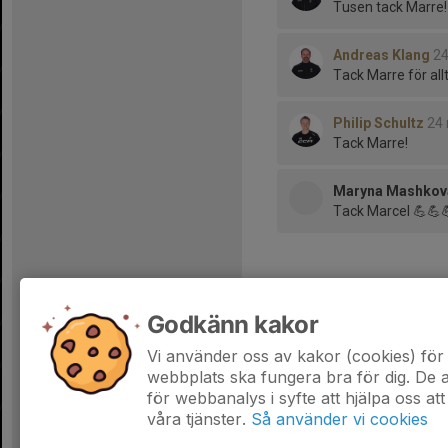
Tusen tack Marre!
Andreas Klang
24
Tack Marre för allt
Philip Schultz
24 
Tack Marre!
Maryna Mashkov
Tack Marcel 💪💪
Tidigare nyheter
Godkänn kakor
Tack Marcel!
Vi använder oss av kakor (cookies) för 
21 maj, 20:12
webbplats ska fungera bra för dig. De
för webbanalys i syfte att hjälpa oss att
våra tjänster.
Så använder vi cookies