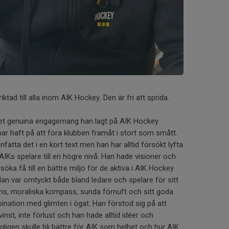
iktad till alla inom AIK Hockey. Den är fri att sprida.
 det genuina engagemang han lagt på AIK Hockey
ar haft på att föra klubben framåt i stort som smått.
fatta det i en kort text men han har alltid försökt lyfta
 AIKs spelare till en högre nivå. Han hade visioner och
öka få till en bättre miljö för de aktiva i AIK Hockey
an var omtyckt både bland ledare och spelare för sitt
s, moraliska kompass, sunda förnuft och sitt goda
mbination med glimten i ögat. Han förstod sig på att
nst, inte förlust och han hade alltid idéer och
gligen skulle bli bättre för AIK som helhet och hur AIK