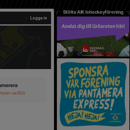
Stötta AIK Ishockeyförening
Logga in
umerera
heter via RSS