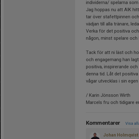
individerna/ spelarna som v
Jag hoppas nu att AIK hit
tar över stafettpinnen och
vädjan till alla tränare, le
Verka för det positiva och
någon, minst spelare och
Tack för att ni läst och ho
och engagemang han lagt 
positiva, inspirerande oc
denna tid. Låt det positi
vågar utvecklas i sin egen t
/ Karin Jönsson Wirth
Marcels fru och tidigare e
Kommentarer
Visa al
Johan Holmqvist