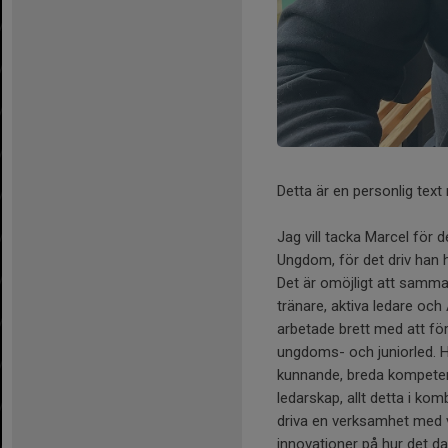
Detta är en personlig text r
Jag vill tacka Marcel för
Ungdom, för det driv han h
Det är omöjligt att samman
tränare, aktiva ledare och
arbetade brett med att förs
ungdoms- och juniorled. H
kunnande, breda kompeten
ledarskap, allt detta i ko
driva en verksamhet med vi
innovationer på hur det da