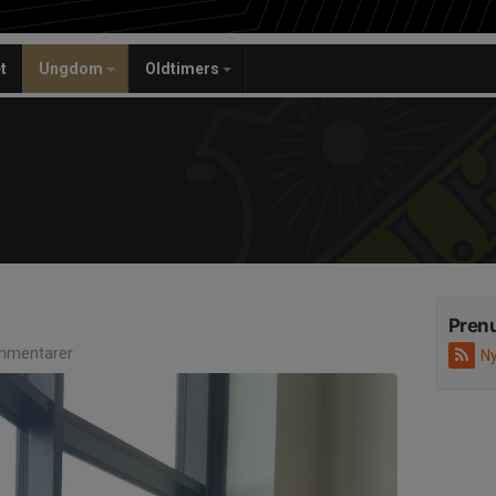
t
Ungdom
Oldtimers
Pren
mmentarer
Ny