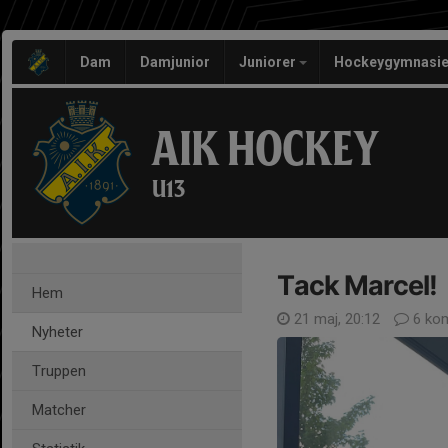
Dam
Damjunior
Juniorer
Hockeygymnasie
AIK HOCKEY
U13
Tack Marcel!
Hem
21 maj, 20:12
6 ko
Nyheter
Truppen
Matcher