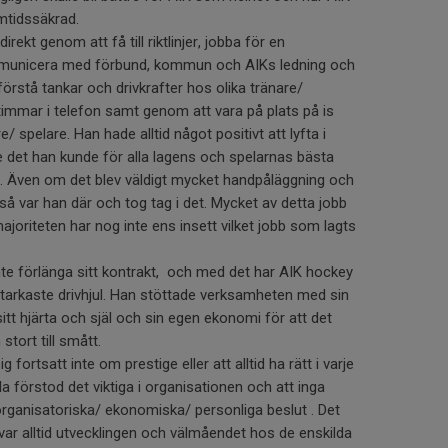
mtidssäkrad.
rekt genom att få till riktlinjer, jobba för en
mmunicera med förbund, kommun och AIKs ledning och
örstå tankar och drivkrafter hos olika tränare/
immar i telefon samt genom att vara på plats på is
/ spelare. Han hade alltid något positivt att lyfta i
e det han kunde för alla lagens och spelarnas bästa
or. Även om det blev väldigt mycket handpåläggning och
 så var han där och tog tag i det. Mycket av detta jobb
joriteten har nog inte ens insett vilket jobb som lagts
inte förlänga sitt kontrakt, och med det har AIK hockey
 starkaste drivhjul. Han stöttade verksamheten med sin
itt hjärta och själ och sin egen ekonomi för att det
 stort till smått.
g fortsatt inte om prestige eller att alltid ha rätt i varje
alla förstod det viktiga i organisationen och att inga
 organisatoriska/ ekonomiska/ personliga beslut . Det
t var alltid utvecklingen och välmåendet hos de enskilda