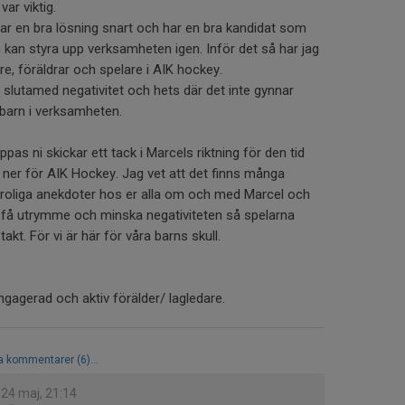
ar viktig.
tar en bra lösning snart och har en bra kandidat som
 kan styra upp verksamheten igen. Inför det så har jag
dare, föräldrar och spelare i AIK hockey.
 slutamed negativitet och hets där det inte gynnar
 barn i verksamheten.
ppas ni skickar ett tack i Marcels riktning för den tid
ner för AIK Hockey. Jag vet att det finns många
h roliga anekdoter hos er alla om och med Marcel och
va få utrymme och minska negativiteten så spelarna
akt. För vi är här för våra barns skull.
ngagerad och aktiv förälder/ lagledare.
la kommentarer (6)...
24 maj, 21:14