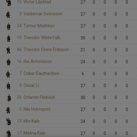
15
Victor Liljeblad
27
0
0
0
0
3
Valdemar Svensson
27
0
0
0
0
24
Tymur Mashkov
27
0
0
0
0
19
Theodor Wilderfalk
30
0
0
0
0
46
Theodor Cinne Eriksson
21
0
0
0
0
16
Rio Antonsson
24
0
0
0
0
7
Oskar Dautheribes
6
0
0
0
0
9
Oscar Li
27
0
0
0
0
26
Orlando Flisbäck
30
0
0
0
0
5
Nils Holmqvist
27
0
0
0
0
13
Mio Kaib
24
0
0
0
0
17
Melina Kaib
27
0
0
0
0