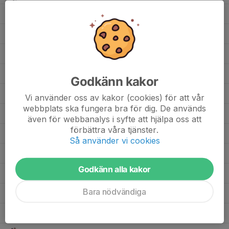
10
Marlon Östlund
6
0
0
0
0
10
Lucas Lenander
30
0
0
0
0
8
Leon Niemi
30
0
0
0
0
23
Kristijan Veljanoski
6
0
0
0
0
Godkänn kakor
20
Killian Melin
30
0
0
0
0
Vi använder oss av kakor (cookies) för att vår
webbplats ska fungera bra för dig. De används
22
Kevin Rikkonen
6
0
0
0
0
även för webbanalys i syfte att hjälpa oss att
förbättra våra tjänster.
27
Julius Pettersson
30
0
0
0
0
Så använder vi cookies
7
Jonathan Aspgren
24
0
0
0
0
Godkänn alla kakor
11
Ivan Dolph
27
0
0
0
0
Bara nödvändiga
21
Gunnar Bokström
30
0
0
0
0
33
Elliot Fomin Gonzalez
27
0
0
0
0