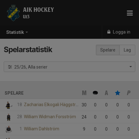
AIK HOCKEY
U13
Logga in
Statistik
Spelarstatistik
Spelare
Lag
25/26, Alla serier
SPELARE
18
Zacharias Elkogali Häggström
30
0
0
0
0
28
William Widman Forsström
24
0
0
0
0
1
William Dahlström
9
0
0
0
0