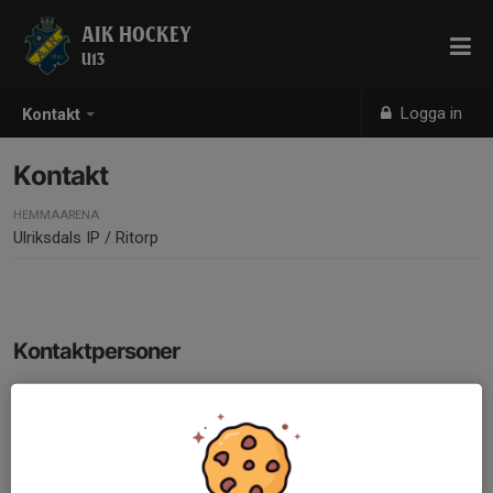
AIK HOCKEY
U13
Logga in
Kontakt
Kontakt
HEMMAARENA
Ulriksdals IP / Ritorp
Kontaktpersoner
Helmer Svensson
Kassör, Lagledare
070-331 88 81
helmer.svensson@gmail.com