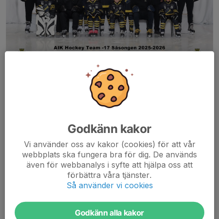
Vet du någon som vill börja spela med oss eller vill ni komma i
kontakt med oss maila till
aikhockeyteam2017@gmail.com
Godkänn kakor
På denna sida kommer ni även att hitta nyheter och aktuella
träningstider för vår verksamhet.
Vi använder oss av kakor (cookies) för att vår
webbplats ska fungera bra för dig. De används
även för webbanalys i syfte att hjälpa oss att
Vi finns även på Instagram, så klicka gärna på länken nedan.
förbättra våra tjänster.
Så använder vi cookies
Varmt välkomna!
Godkänn alla kakor