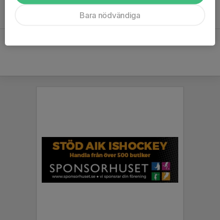
Med vänliga hälsningar
AIK Hockey Team 2017!
Bara nödvändiga