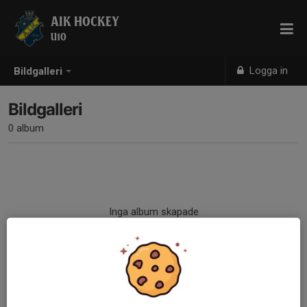
AIK HOCKEY
U10
Logga in
Bildgalleri
Bildgalleri
0 album
Inga album skapade