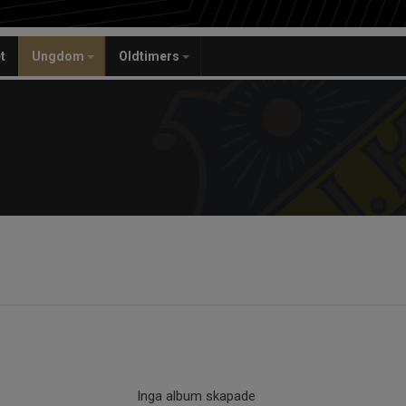
t
Ungdom
Oldtimers
Inga album skapade