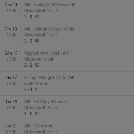
Ons 11
AIK - Väsby IK HK/Knivsta IS
18:30
Ulriksdals IP Hall 3
2
-
0
Fre 13
AIK - Lidingö Vikings HC blå
18:00
Ulriksdals IP Hall 3
2
-
3
Sön 15
Viggbyholms IK blå - AIK
15:30
Hägernäs Ishall
2
-
2
Tis 17
Lidingö Vikings HC blå - AIK
19:30
Exakt Arena
2
-
4
Tor 19
AIK - IFK Täby HC svart
18:30
Ulriksdals IP Hall 3
3
-
0
Lör 21
AIK - IK Göta vit
09:30
Ulriksdals IP Hall 3