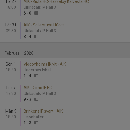
Tis 27
AIK - Kista HC/Hässelby Kälvesta HC
18:00
Ulriksdals IP Hall 3
6
-
0
Lör 31
AIK - Sollentuna HC vit
09:30
Ulriksdals IP Hall 3
3
-
4
Februari - 2026
Sön 1
Viggbyholms IK vit - AIK
18:30
Hägernäs Ishall
1
-
4
Lör 7
AIK - Gimo IF HC
17:30
Ulriksdals IP Hall 3
9
-
3
Mån 9
Brinkens IF svart - AIK
18:30
Lejonhallen
1
-
3