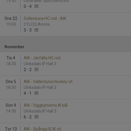
19:30
Österåker Sportcentrum
0
-
4
Ons 22
Sollentuna HC röd - AIK
19:00
CYLOQ Annex
3
-
3
November
Tis 4
AIK - Järfälla HC röd
18:30
Ulriksdals IP Hall 3
2
-
2
Ons 5
AIK - Vallentuna Hockey vit
18:30
Ulriksdals IP Hall 3
4
-
1
Sön 9
AIK - Viggbyholms IK blå
14:30
Ulriksdals IP Hall 3
6
-
2
Tor 13
AIK - Spånga IS IK vit