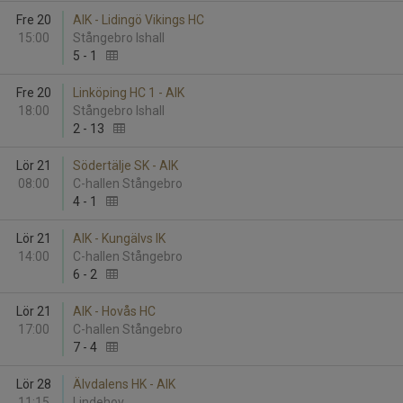
Fre 20
AIK - Lidingö Vikings HC
15:00
Stångebro Ishall
5
-
1
Fre 20
Linköping HC 1 - AIK
18:00
Stångebro Ishall
2
-
13
Lör 21
Södertälje SK - AIK
08:00
C-hallen Stångebro
4
-
1
Lör 21
AIK - Kungälvs IK
14:00
C-hallen Stångebro
6
-
2
Lör 21
AIK - Hovås HC
17:00
C-hallen Stångebro
7
-
4
Lör 28
Älvdalens HK - AIK
11:15
Lindehov