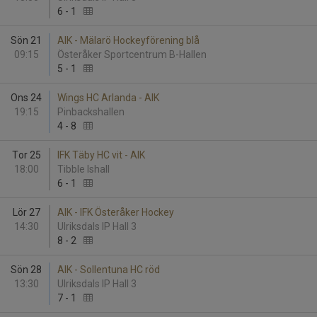
6
-
1
Sön 21
AIK - Mälarö Hockeyförening blå
09:15
Österåker Sportcentrum B-Hallen
5
-
1
Ons 24
Wings HC Arlanda - AIK
19:15
Pinbackshallen
4
-
8
Tor 25
IFK Täby HC vit - AIK
18:00
Tibble Ishall
6
-
1
Lör 27
AIK - IFK Österåker Hockey
14:30
Ulriksdals IP Hall 3
8
-
2
Sön 28
AIK - Sollentuna HC röd
13:30
Ulriksdals IP Hall 3
7
-
1