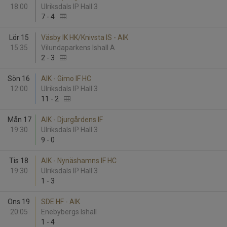
18:00
Ulriksdals IP Hall 3
7
-
4
Lör 15
Väsby IK HK/Knivsta IS - AIK
15:35
Vilundaparkens Ishall A
2
-
3
Sön 16
AIK - Gimo IF HC
12:00
Ulriksdals IP Hall 3
11
-
2
Mån 17
AIK - Djurgårdens IF
19:30
Ulriksdals IP Hall 3
9
-
0
Tis 18
AIK - Nynäshamns IF HC
19:30
Ulriksdals IP Hall 3
1
-
3
Ons 19
SDE HF - AIK
20:05
Enebybergs Ishall
1
-
4