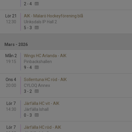
2
-
4
Lör 21
AIK - Mälarö Hockeyförening blå
12:30
Ulriksdals IP Hall 2
5
-
3
Mars - 2026
Mån 2
Wings HC Arlanda - AIK
19:15
Pinbackshallen
9
-
4
Ons 4
Sollentuna HC röd - AIK
20:00
CYLOQ Annex
3
-
2
Lör 7
Järfälla HC vit - AIK
14:30
Järfälla Ishall
0
-
3
Lör 7
Järfälla HC röd - AIK