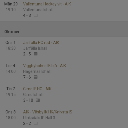
Mån 29
Vallentuna Hockey vit - AIK
19:10
Vallentuna Ishall
4
-
3
Oktober
Ons 1
Järfälla HC röd - AIK
18:30
Järfälla Ishall
2
-
5
Lör 4
Viggbyholms IK blå - AIK
14:00
Hägernäs Ishall
7
-
6
Tis 7
Gimo IF HC - AIK
19:15
Gimo Ishall
3
-
10
Ons 8
AIK - Väsby IK HK/Knivsta IS
18:00
Ulriksdals IP Hall 3
2
-
2