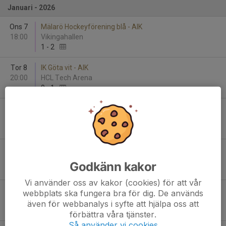
Januari - 2026
Ons 7
Mälarö Hockeyförening blå - AIK
18:00
Vikingahallen
1
-
2
Tor 8
IK Göta vit - AIK
20:00
HCL Tech Arena
0
-
1
Lör 10
AIK - Sollentuna HC röd
14:30
Ulriksdals IP Hall 3
3
-
6
Lör 10
AIK - Wings HC Arlanda
17:30
Ulriksdals IP Hall 3
Godkänn kakor
1
-
4
Vi använder oss av kakor (cookies) för att vår
Lör 17
AIK - Järfälla HC vit
webbplats ska fungera bra för dig. De används
08:00
Ulriksdals IP Hall 3
även för webbanalys i syfte att hjälpa oss att
2
-
3
förbättra våra tjänster.
Så använder vi cookies