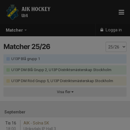
AIK HOCKEY
U14
Logga in
Matcher
Matcher 25/26
U13P Blå grupp 1
U13P DM Blå Grupp 2, U13P Distriktsmästerskap Stockholm
U13P DM Röd Grupp 5, U13P Distriktsmästerskap Stockholm
Visa
fler
September
Tis 16
AIK - Solna SK
18:00
Ulriksdals IP Hall 3