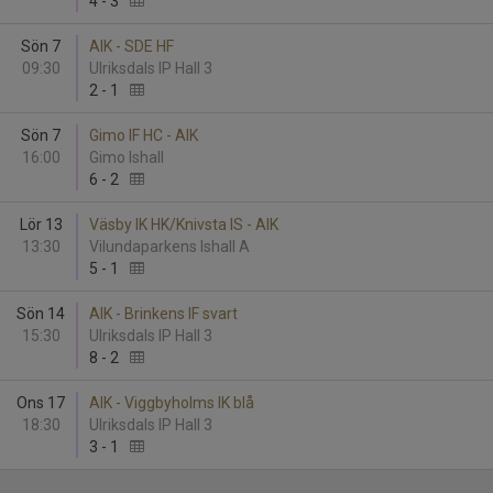
4
-
3
Sön 7
AIK - SDE HF
09:30
Ulriksdals IP Hall 3
2
-
1
Sön 7
Gimo IF HC - AIK
16:00
Gimo Ishall
6
-
2
Lör 13
Väsby IK HK/Knivsta IS - AIK
13:30
Vilundaparkens Ishall A
5
-
1
Sön 14
AIK - Brinkens IF svart
15:30
Ulriksdals IP Hall 3
8
-
2
Ons 17
AIK - Viggbyholms IK blå
18:30
Ulriksdals IP Hall 3
3
-
1