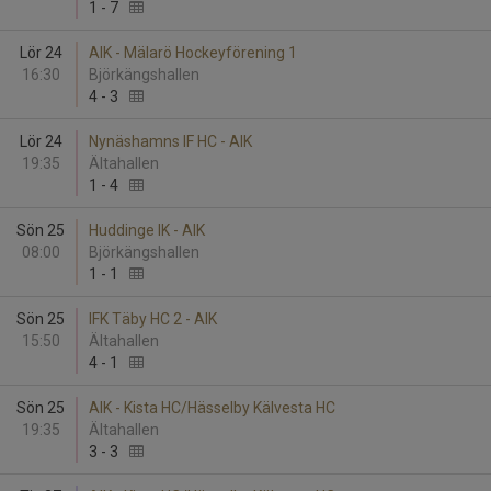
1
-
7
Lör 24
AIK - Mälarö Hockeyförening 1
16:30
Björkängshallen
4
-
3
Lör 24
Nynäshamns IF HC - AIK
19:35
Ältahallen
1
-
4
Sön 25
Huddinge IK - AIK
08:00
Björkängshallen
1
-
1
Sön 25
IFK Täby HC 2 - AIK
15:50
Ältahallen
4
-
1
Sön 25
AIK - Kista HC/Hässelby Kälvesta HC
19:35
Ältahallen
3
-
3