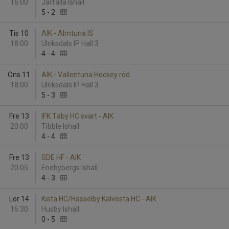
16:00
Järfälla Ishall
5
-
2
Tis 10
AIK - Almtuna IS
18:00
Ulriksdals IP Hall 3
4
-
4
Ons 11
AIK - Vallentuna Hockey röd
18:00
Ulriksdals IP Hall 3
5
-
3
Fre 13
IFK Täby HC svart - AIK
20:00
Tibble Ishall
4
-
4
Fre 13
SDE HF - AIK
20:05
Enebybergs Ishall
4
-
3
Lör 14
Kista HC/Hässelby Kälvesta HC - AIK
16:30
Husby Ishall
0
-
5