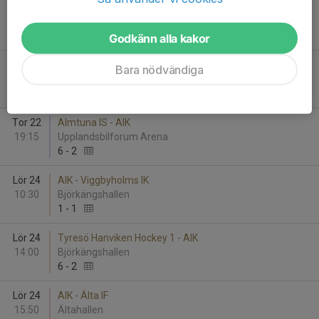
Lör 17
AIK - Järfälla HC röd
09:30
Ulriksdals IP Hall 3
5
-
5
Godkänn alla kakor
Tor 22
Vallentuna Hockey röd - AIK
Bara nödvändiga
18:55
Vallentuna B-hall
2
-
9
Tor 22
Almtuna IS - AIK
19:15
Upplandsbilforum Arena
6
-
2
Lör 24
AIK - Viggbyholms IK
10:30
Björkängshallen
1
-
1
Lör 24
Tyresö Hanviken Hockey 1 - AIK
14:00
Björkängshallen
6
-
2
Lör 24
AIK - Älta IF
15:50
Ältahallen