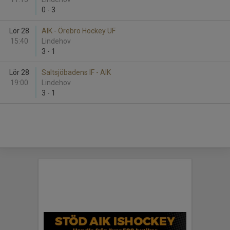
0
-
3
Lör 28
AIK - Örebro Hockey UF
15:40
Lindehov
3
-
1
Lör 28
Saltsjöbadens IF - AIK
19:00
Lindehov
3
-
1