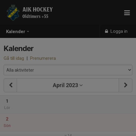
AIK HOCKEY
Oldtimers +55
Logga in
Kalender
Kalender
Gå till idag
|
Prenumerera
April 2023
1
Lör
2
Sön
v.14