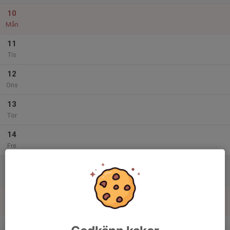
10
Mån
11
Tis
12
Ons
13
Tor
14
Fre
15
Lör
16
Sön
v.16