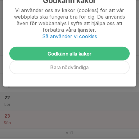
Godkänn kakor
17
Vi använder oss av kakor (cookies) för att vår
Mån
webbplats ska fungera bra för dig. De används
även för webbanalys i syfte att hjälpa oss att
18
förbättra våra tjänster.
Tis
Så använder vi cookies
19
Ons
Godkänn alla kakor
20
Bara nödvändiga
Tor
21
Fre
22
Lör
23
Sön
v.17