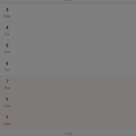
3
Mån
4
Tis
5
Ons
6
Tor
7
Fre
8
Lör
9
Sön
v.15