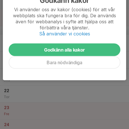
Godkänn kakor
Lör
Vi använder oss av kakor (cookies) för att vår
18
webbplats ska fungera bra för dig. De används
Sön
även för webbanalys i syfte att hjälpa oss att
förbättra våra tjänster.
v.25
Så använder vi cookies
19
Mån
Godkänn alla kakor
20
Bara nödvändiga
Tis
21
Ons
22
Tor
23
Fre
24