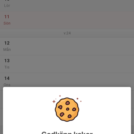
Lör
11
Sön
v.24
12
Mån
13
Tis
14
Ons
15
Tor
16
Fre
17