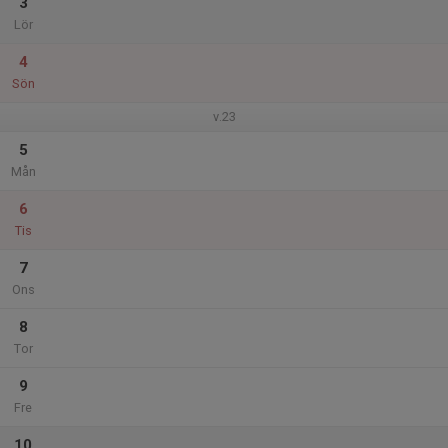
3
Lör
4
Sön
v.23
5
Mån
6
Tis
7
Ons
8
Tor
9
Fre
10