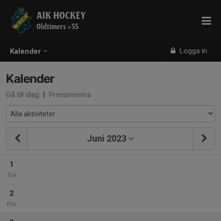
AIK HOCKEY
Oldtimers +55
Logga in
Kalender
Kalender
Gå till idag
|
Prenumerera
Juni 2023
1
Tor
2
Fre