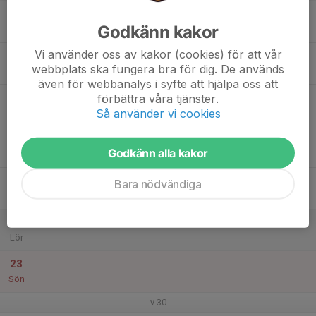
17
Godkänn kakor
Mån
Vi använder oss av kakor (cookies) för att vår
18
webbplats ska fungera bra för dig. De används
Tis
även för webbanalys i syfte att hjälpa oss att
19
förbättra våra tjänster.
Så använder vi cookies
Ons
20
Godkänn alla kakor
Tor
21
Bara nödvändiga
Fre
22
Lör
23
Sön
v.30