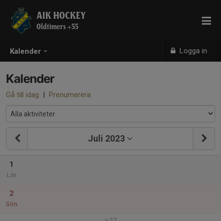
AIK HOCKEY
Oldtimers +55
Logga in
Kalender
Kalender
Gå till idag
|
Prenumerera
Juli 2023
1
Lör
2
Sön
v.27