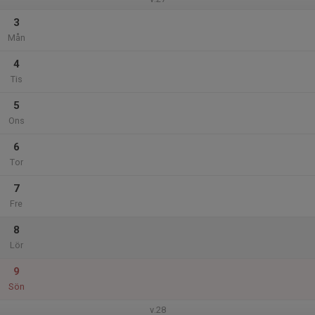
3
Mån
4
Tis
5
Ons
6
Tor
7
Fre
8
Lör
9
Sön
v.28