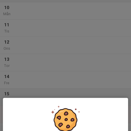
10
Mån
11
Tis
12
Ons
13
Tor
14
Fre
15
Lör
16
Sön
v.29