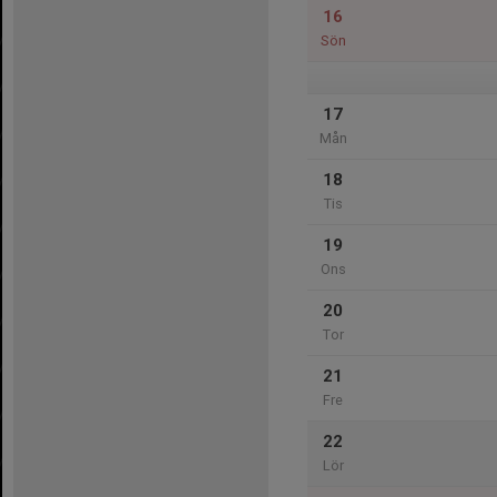
16
Sön
17
Mån
18
Tis
19
Ons
20
Tor
21
Fre
22
Lör