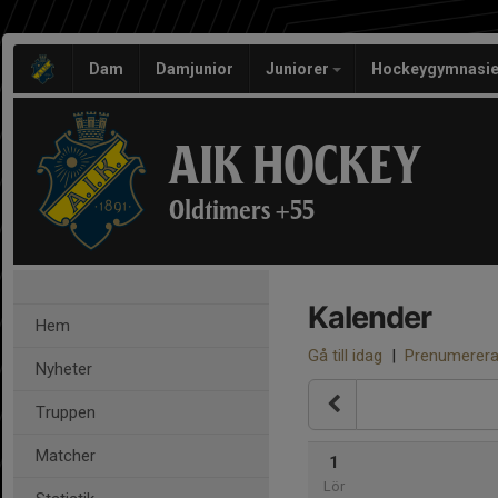
Dam
Damjunior
Juniorer
Hockeygymnasie
AIK HOCKEY
Oldtimers +55
Kalender
Hem
Gå till idag
|
Prenumerer
Nyheter
Truppen
Matcher
1
Lör