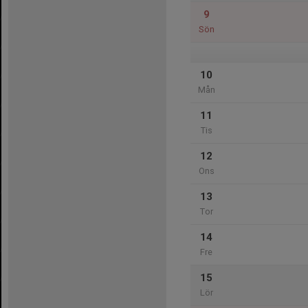
9
Sön
10
Mån
11
Tis
12
Ons
13
Tor
14
Fre
15
Lör