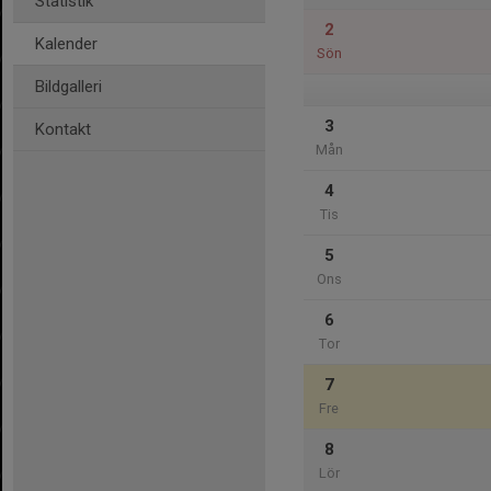
Statistik
2
Kalender
Sön
Bildgalleri
3
Kontakt
Mån
4
Tis
5
Ons
6
Tor
7
Fre
8
Lör