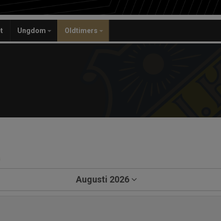
t
Ungdom
Oldtimers
a
Augusti 2026