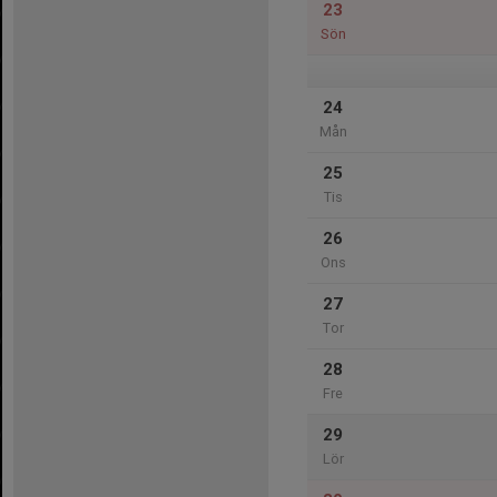
23
Sön
24
Mån
25
Tis
26
Ons
27
Tor
28
Fre
29
Lör