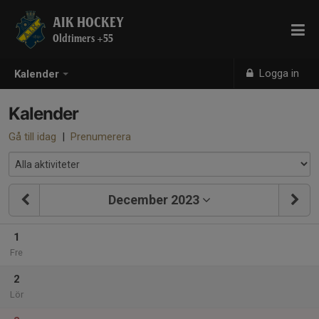
AIK HOCKEY
Oldtimers +55
Logga in
Kalender
Kalender
Gå till idag
|
Prenumerera
December 2023
1
Fre
2
Lör