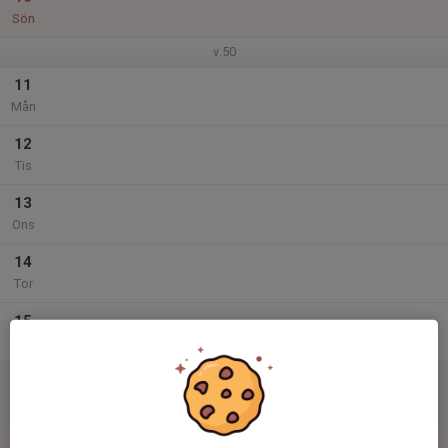
Sön
v.50
11
Mån
12
Tis
13
Ons
14
Tor
15
Fre
16
Lör
17