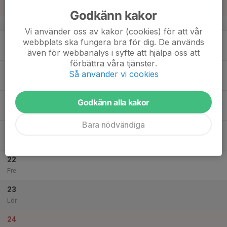
Sön
Godkänn kakor
v.51
Vi använder oss av kakor (cookies) för att vår
18
webbplats ska fungera bra för dig. De används
Mån
även för webbanalys i syfte att hjälpa oss att
förbättra våra tjänster.
19
Så använder vi cookies
Tis
20
Godkänn alla kakor
Ons
Bara nödvändiga
21
Tor
22
Fre
23
Lör
24