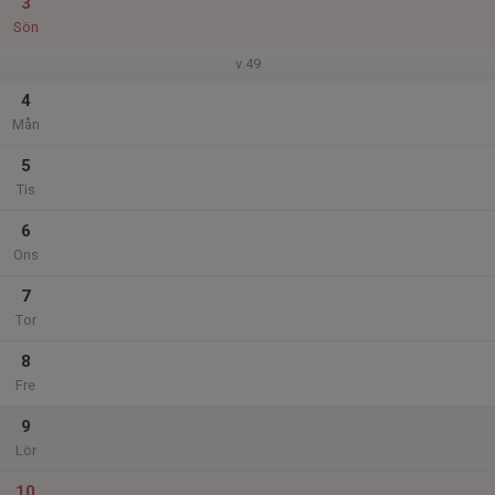
3
Sön
v.49
4
Mån
5
Tis
6
Ons
7
Tor
8
Fre
9
Lör
10