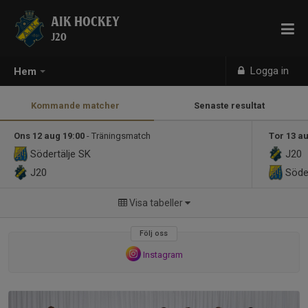
AIK HOCKEY
J20
Logga in
Hem
Kommande matcher
Senaste resultat
Ons 12 aug 19:00
- Träningsmatch
Tor 13 a
Södertälje SK
J20
J20
Söder
Visa tabeller
Följ oss
Instagram