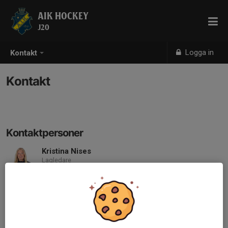
AIK HOCKEY
J20
Logga in
Kontakt
Kontakt
Kontaktpersoner
Kristina Nises
Lagledare
070-201 13 31
kristina.nises@gmail.com
Anders Gozzi
Junioransvarig