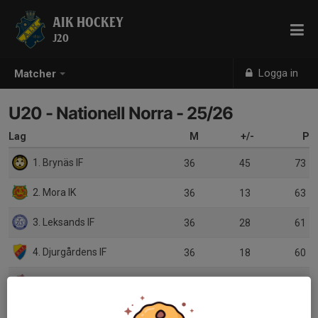
AIK HOCKEY
J20
Logga in
Matcher
U20 - Nationell Norra - 25/26
Lag
M
+/-
P
1. Brynäs IF
36
45
73
2. Mora IK
36
13
63
3. Leksands IF
36
28
61
4. Djurgårdens IF
36
18
60
5. MoDo Hockey
36
-11
55
6. AIK
36
-8
48