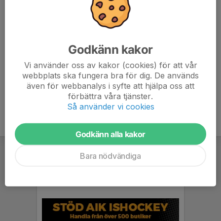
7. Timrå IK
36
-16
48
8. Luleå HF
36
-12
47
Godkänn kakor
9. Skellefteå AIK
36
-27
44
Vi använder oss av kakor (cookies) för att vår
webbplats ska fungera bra för dig. De används
10. IF Björklöven
36
-30
41
även för webbanalys i syfte att hjälpa oss att
förbättra våra tjänster.
Så använder vi cookies
Godkänn alla kakor
Bara nödvändiga