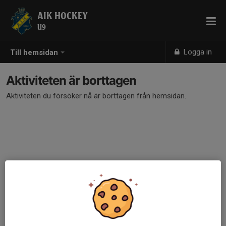
AIK HOCKEY
U9
Logga in
Till hemsidan
Aktiviteten är borttagen
Aktiviteten du försöker nå är borttagen från hemsidan.