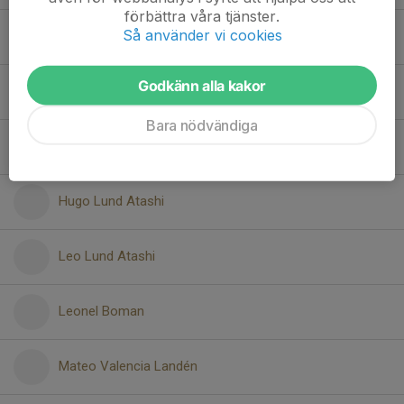
förbättra våra tjänster.
Så använder vi cookies
Frans Hasselborg
Godkänn alla kakor
Harry Backsell
Bara nödvändiga
Henry de Groot
Hugo Lund Atashi
Leo Lund Atashi
Leonel Boman
Mateo Valencia Landén