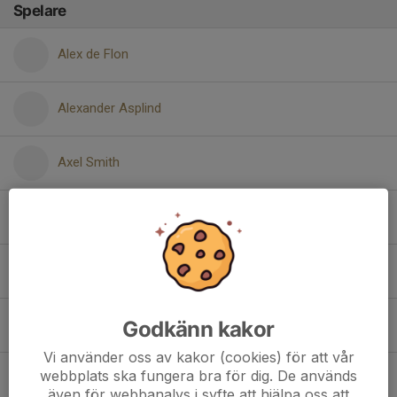
Spelare
Alex de Flon
Alexander Asplind
Axel Smith
Bob Mahallawy
Cleon Salenius
Godkänn kakor
Danial Khodabakhshian
Vi använder oss av kakor (cookies) för att vår
webbplats ska fungera bra för dig. De används
Elias Yousef
även för webbanalys i syfte att hjälpa oss att