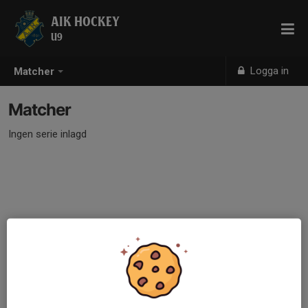
AIK HOCKEY
U9
Logga in
Matcher
Matcher
Ingen serie inlagd