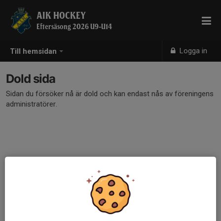
AIK HOCKEY
Eftersäsong 2026 U9-U14
Logga in
Till hemsidan
Dold sida
Sidan du försöker nå är dold och kan endast nås av föreningens
administratörer.