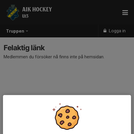
AIK HOCKEY
U13
Logga in
Truppen
Felaktig länk
Medlemmen du försöker nå finns inte på hemsidan.