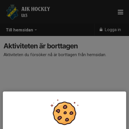
AIK HOCKEY
U13
Logga in
Till hemsidan
Aktiviteten är borttagen
Aktiviteten du försöker nå är borttagen från hemsidan.