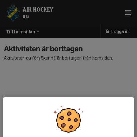
AIK HOCKEY
U13
Logga in
Till hemsidan
Aktiviteten är borttagen
Aktiviteten du försöker nå är borttagen från hemsidan.