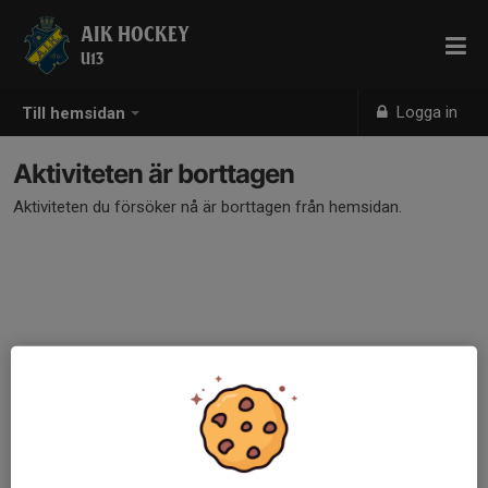
AIK HOCKEY
U13
Logga in
Till hemsidan
Aktiviteten är borttagen
Aktiviteten du försöker nå är borttagen från hemsidan.