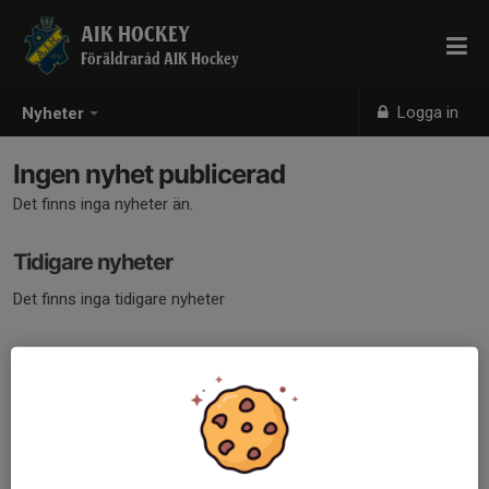
AIK HOCKEY
Föräldraråd AIK Hockey
Logga in
Nyheter
Ingen nyhet publicerad
Det finns inga nyheter än.
Tidigare nyheter
Det finns inga tidigare nyheter