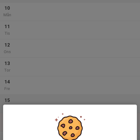
10
Mån
11
Tis
12
Ons
13
Tor
14
Fre
15
Lör
16
Sön
v.34