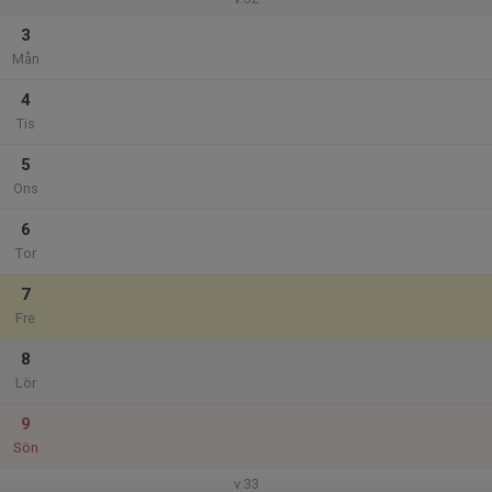
3
Mån
4
Tis
5
Ons
6
Tor
7
Fre
8
Lör
9
Sön
v.33