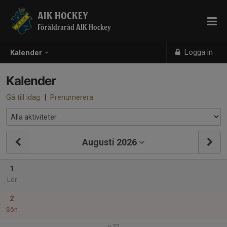
AIK HOCKEY
Föräldraråd AIK Hockey
Logga in
Kalender
Kalender
Gå till idag
|
Prenumerera
Augusti 2026
1
Lör
2
Sön
v.32