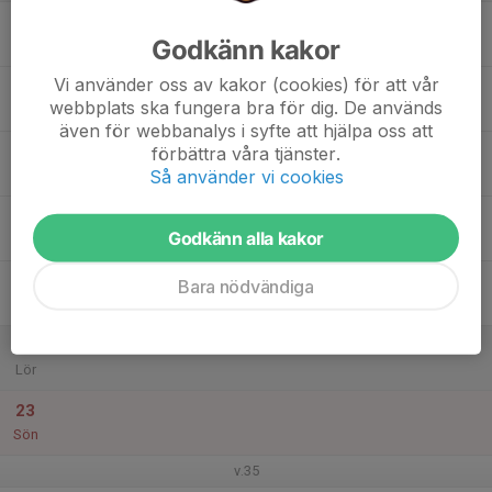
17
Godkänn kakor
Mån
Vi använder oss av kakor (cookies) för att vår
18
webbplats ska fungera bra för dig. De används
Tis
även för webbanalys i syfte att hjälpa oss att
19
förbättra våra tjänster.
Så använder vi cookies
Ons
20
Godkänn alla kakor
Tor
21
Bara nödvändiga
Fre
22
Lör
23
Sön
v.35