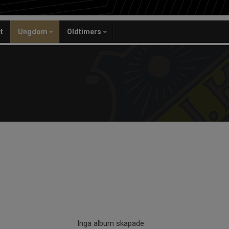
t
Ungdom
Oldtimers
Inga album skapade