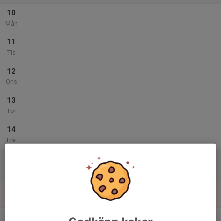
10
Mån
11
Tis
12
Ons
13
Tor
14
Fre
15
Lör
16
Sön
v.25