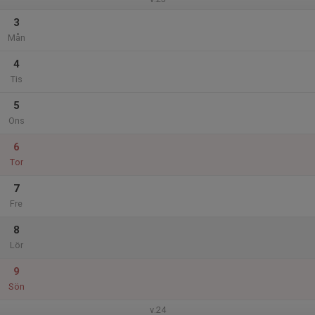
3
Mån
4
Tis
5
Ons
6
Tor
7
Fre
8
Lör
9
Sön
v.24