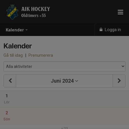
AIK HOCKEY
Oldtimers +55
Logga in
Kalender
Kalender
Gå till idag
|
Prenumerera
Juni 2024
1
Lör
2
Sön
v.23