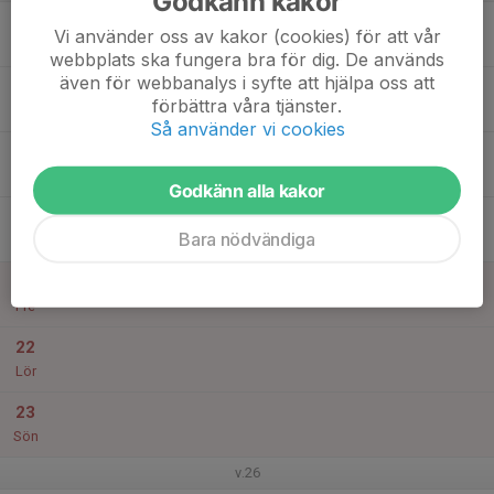
Godkänn kakor
17
Vi använder oss av kakor (cookies) för att vår
Mån
webbplats ska fungera bra för dig. De används
även för webbanalys i syfte att hjälpa oss att
18
förbättra våra tjänster.
Tis
Så använder vi cookies
19
Ons
Godkänn alla kakor
20
Bara nödvändiga
Tor
21
Fre
22
Lör
23
Sön
v.26