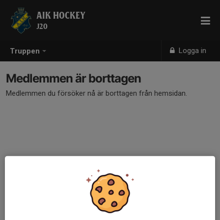
AIK HOCKEY
J20
Logga in
Truppen
Medlemmen är borttagen
Medlemmen du försöker nå är borttagen från hemsidan.