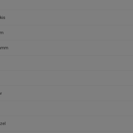
kis
öm
Tamm
v
zel