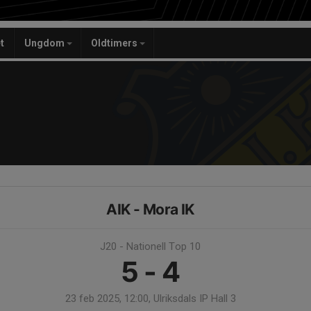
t
Ungdom
Oldtimers
AIK - Mora IK
J20 - Nationell Top 10
5 - 4
23 feb 2025, 12:00, Ulriksdals IP Hall 3