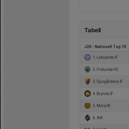
Tabell
J20 - Nationell Top 10
1. Leksands IF
2. Frölunda HC
3. Djurgårdens IF
4. Brynäs IF
5. Mora IK
6. AIK