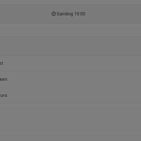
Samling 10:00
st
heim
fors
c