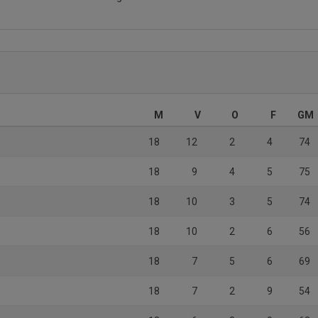
M
V
O
F
GM
18
12
2
4
74
18
9
4
5
75
18
10
3
5
74
18
10
2
6
56
18
7
5
6
69
18
7
2
9
54