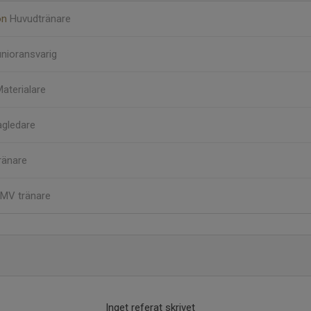
on
Huvudtränare
nioransvarig
aterialare
agledare
ränare
MV tränare
Inget referat skrivet