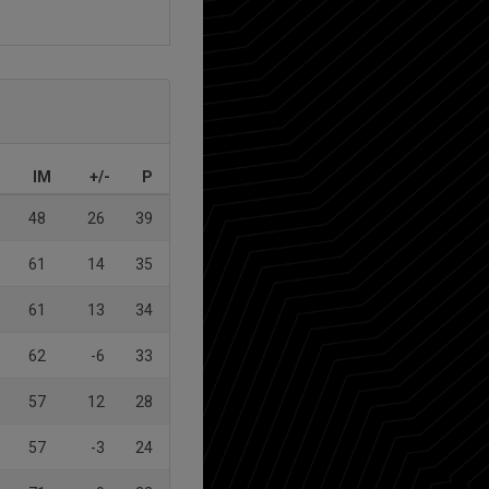
IM
+/-
P
48
26
39
61
14
35
61
13
34
62
-6
33
57
12
28
57
-3
24