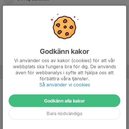
35. Igor Rajalin-Scharp
36. Matteo Wagner
37. Eddi Sandberg
Godkänn kakor
38. Harry Ahlberg
Vi använder oss av kakor (cookies) för att vår
webbplats ska fungera bra för dig. De används
även för webbanalys i syfte att hjälpa oss att
Ledare
förbättra våra tjänster.
Så använder vi cookies
Johan Andersson
Huvudtränare
Godkänn alla kakor
Anders Gozzi
Junioransvarig
Bara nödvändiga
Matte Larsson
Materialare