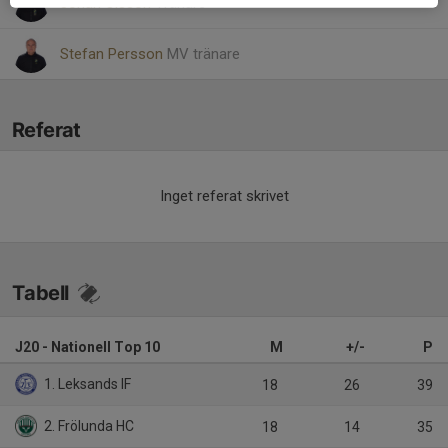
Johan Olsson
Tränare
Stefan Persson
MV tränare
Referat
Inget referat skrivet
Tabell
J20 - Nationell Top 10
M
+/-
P
1. Leksands IF
18
26
39
2. Frölunda HC
18
14
35