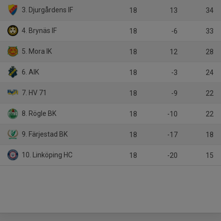
3. Djurgårdens IF
18
13
34
4. Brynäs IF
18
-6
33
5. Mora IK
18
12
28
6. AIK
18
-3
24
7. HV 71
18
-9
22
8. Rögle BK
18
-10
22
9. Färjestad BK
18
-17
18
10. Linköping HC
18
-20
15