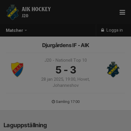
AIK HOCKEY
J20
Logga in
Matcher
Djurgårdens IF - AIK
J20 - Nationell Top 10
5 - 3
28 jan 2025, 19:00, Hovet,
Johanneshov
Samling 17:00
Laguppställning