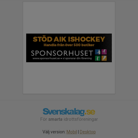
För
smarta
idrottsföreningar
Välj version:
Mobil
|
Desktop