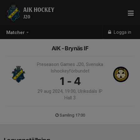
AIK HOCKEY
J20
Logga in
Matcher
AIK - Brynäs IF
Preseason Games J20, Svenska
Ishockeyförbundet
1 - 4
29 aug 2024, 19:00, Ulriksdals IP
Hall 3
Samling 17:00