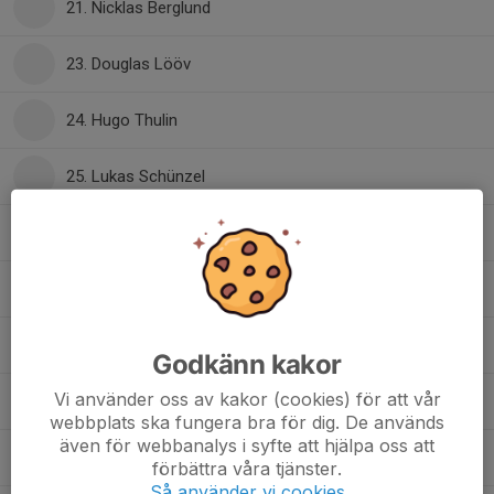
21. Nicklas Berglund
23. Douglas Lööv
24. Hugo Thulin
25. Lukas Schünzel
26. Linus Jerbrant
27. Linus Debou Rudslätt
28. Isak Larsson
Godkänn kakor
Vi använder oss av kakor (cookies) för att vår
30. Melvin LInd
webbplats ska fungera bra för dig. De används
även för webbanalys i syfte att hjälpa oss att
31. Simon Carlsson
förbättra våra tjänster.
Så använder vi cookies