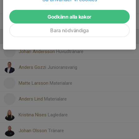
34. Filip Dahlkvist
Godkänn alla kakor
36. Matteo Wagner
Bara nödvändiga
Ledare
Johan Andersson
Huvudtränare
Anders Gozzi
Junioransvarig
Matte Larsson
Materialare
Anders Lind
Materialare
Kristina Nises
Lagledare
Johan Olsson
Tränare