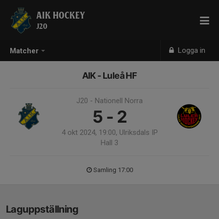
AIK HOCKEY
J20
Logga in
Matcher
AIK - Luleå HF
J20 - Nationell Norra
5 - 2
4 okt 2024, 19:00, Ulriksdals IP
Hall 3
Samling 17:00
Laguppställning