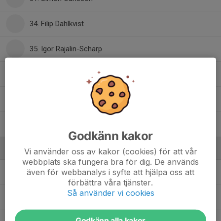
34. Filip Dahlkvist
35. Igor Rajalin-Scharp
36. Matteo Wagner
37. Eddi Sandberg
38. Harry Ahlberg
Godkänn kakor
Ledare
Vi använder oss av kakor (cookies) för att vår
webbplats ska fungera bra för dig. De används
även för webbanalys i syfte att hjälpa oss att
Johan Andersson
Huvudtränare
förbättra våra tjänster.
Så använder vi cookies
Anders Gozzi
Junioransvarig
Godkänn alla kakor