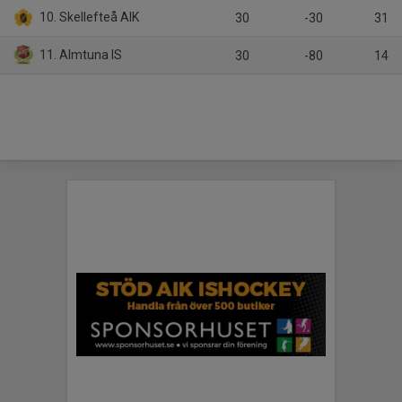
10. Skellefteå AIK
30
-30
31
11. Almtuna IS
30
-80
14