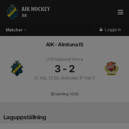
AIK HOCKEY
J18
Logga in
Matcher
AIK - Almtuna IS
U18 Nationell Norra
3 - 2
21 feb, 12:00, Ulriksdals IP Hall 3
Samling 10:30
Laguppställning