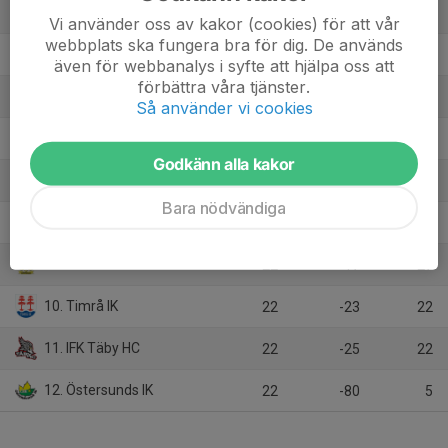
3. MoDo Hockey
22
25
44
Vi använder oss av kakor (cookies) för att vår
webbplats ska fungera bra för dig. De används
4. Luleå HF
22
23
40
även för webbanalys i syfte att hjälpa oss att
förbättra våra tjänster.
5. Mora IK
22
16
36
Så använder vi cookies
6. Leksands IF
22
10
36
Godkänn alla kakor
7. AIK
22
1
36
Bara nödvändiga
8. IF Björklöven
22
-5
31
9. Almtuna IS
22
-17
27
10. Timrå IK
22
-23
22
11. IFK Täby HC
22
-25
22
12. Östersunds IK
22
-80
5