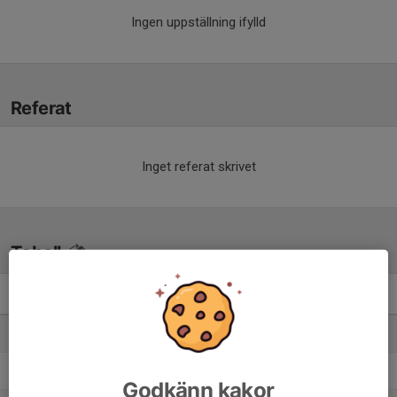
Ingen uppställning ifylld
Referat
Inget referat skrivet
Tabell
U18 Nationell Norra
M
+/-
P
1. Brynäs IF
22
40
51
2. Skellefteå AIK
22
35
46
Godkänn kakor