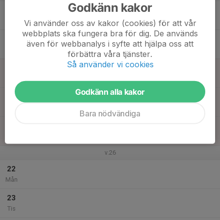
Godkänn kakor
17
18:00
Fys (Coopertest)
19:15
Ons
Campen
Vi använder oss av kakor (cookies) för att vår
webbplats ska fungera bra för dig. De används
18
även för webbanalys i syfte att hjälpa oss att
Tor
förbättra våra tjänster.
Så använder vi cookies
19
Fre
Godkänn alla kakor
20
Lör
Bara nödvändiga
21
Sön
v.26
22
Mån
23
Tis