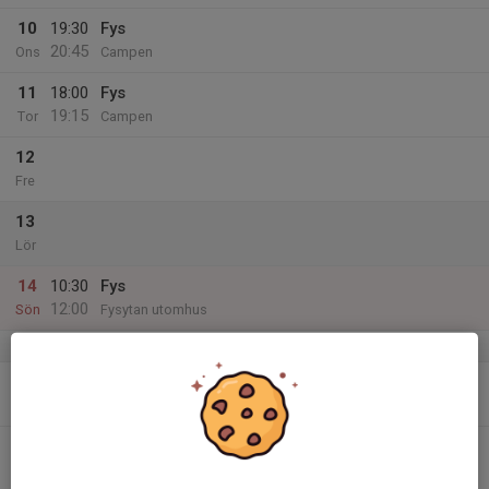
10
19:30
Fys
20:45
Ons
Campen
11
18:00
Fys
19:15
Tor
Campen
12
Fre
13
Lör
14
10:30
Fys
12:00
Sön
Fysytan utomhus
v.25
15
18:00
Fys
19:15
Mån
Campen
16
19:30
Fys
20:45
Tis
Campen