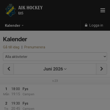
AIK HOCKEY
U15
Logga in
Kalender
Kalender
Gå till idag
|
Prenumerera
Juni 2026
v.23
1
18:00
Fys
19:15
Mån
Campen
2
19:30
Fys
20:45
Tis
Campen