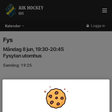
AIK HOCKEY
U15
Logga in
Kalender
Fys
Måndag 8 jun, 19:30-20:45
Fysytan utomhus
Samling: 19:25