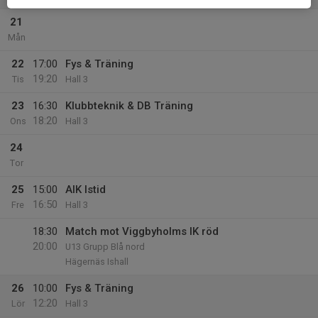
21
Mån
22
17:00
Fys & Träning
19:20
Tis
Hall 3
23
16:30
Klubbteknik & DB Träning
18:20
Ons
Hall 3
24
Tor
25
15:00
AIK Istid
16:50
Fre
Hall 3
18:30
Match mot Viggbyholms IK röd
20:00
U13 Grupp Blå nord
Hägernäs Ishall
26
10:00
Fys & Träning
12:20
Lör
Hall 3