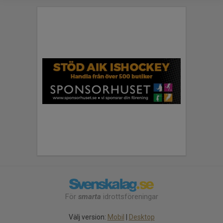
För
smarta
idrottsföreningar
Välj version:
Mobil
|
Desktop