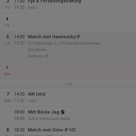
3
17:00
Fys & Försäsongsträning
19:20
Tor
Hall 3
4
Fre
5
14:00
Match mot Hammarby IF
15:30
Lör
U13 DM Grupp 5, U13 Distriktsmästerskap
Stockholm
Kärrtorps IP
6
Sön
v.41
7
14:30
AlK Istid
15:20
Mån
Hall 3
18:00
Mitt Bästa Jag
20:00
Solna Gymnasium Aulan
8
18:30
Match mot Gimo IF HC