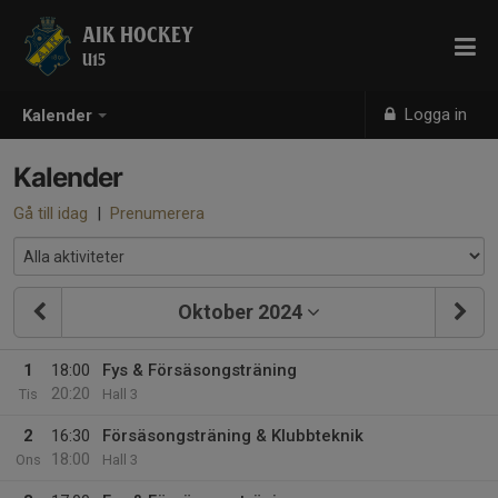
AIK HOCKEY
U15
Logga in
Kalender
Kalender
Gå till idag
|
Prenumerera
Oktober 2024
1
18:00
Fys & Försäsongsträning
20:20
Tis
Hall 3
2
16:30
Försäsongsträning & Klubbteknik
18:00
Ons
Hall 3