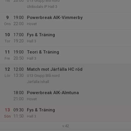
20:00
Tis
U13 Grupp Blå nord
Ulriksdals IP Hall 3
9
19:00
Powerbreak AIK-Vimmerby
22:00
Ons
Hovet
10
17:00
Fys & Träning
19:20
Tor
Hall 3
11
19:00
Teori & Träning
20:50
Fre
Hall 3
12
12:00
Match mot Järfälla HC röd
13:30
Lör
U13 Grupp Blå nord
Järfälla Ishall
18:00
Powerbreak AIK-Almtuna
21:00
Hovet
13
09:30
Fys & Träning
11:50
Sön
Hall 3
v.42