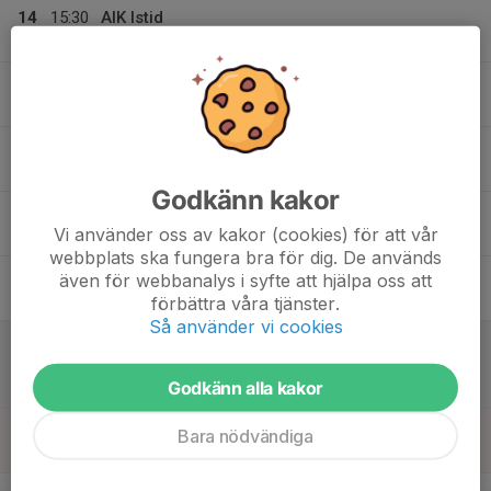
14
15:30
AIK Istid
16:20
Mån
Hall 3
15
17:00
Fys & Träning
19:20
Tis
Hall 3
16
17:30
Träning DB
18:50
Ons
Hall 3
Godkänn kakor
17
18:00
Fys & Träning
Vi använder oss av kakor (cookies) för att vår
20:20
Tor
Hall 3
webbplats ska fungera bra för dig. De används
18
även för webbanalys i syfte att hjälpa oss att
Fre
förbättra våra tjänster.
Så använder vi cookies
19
16:00
Match mot Mälarö Hockeyförening
17:30
Lör
U13 Grupp Blå nord
Godkänn alla kakor
Ulriksdals IP Hall 3
20
10:30
Fys & Träning
Bara nödvändiga
13:20
Sön
Hall 3
v.43