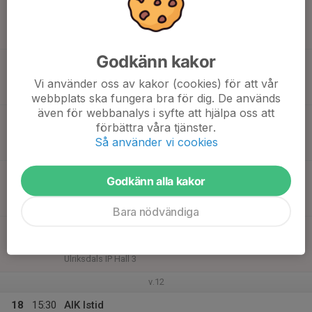
09:25
Match mot Järfälla HC gul
10:20
U12 Grupp 2 Nord
Nacka Ishall
Godkänn kakor
09:30
Match mot Nacka HK vit
10:50
U12 Grupp 2 Nord
Vi använder oss av kakor (cookies) för att vår
Ulriksdals IP Hall 3
webbplats ska fungera bra för dig. De används
även för webbanalys i syfte att hjälpa oss att
09:50
Match mot Nacka HK blå
förbättra våra tjänster.
10:20
U12 Grupp 2 Nord
Så använder vi cookies
Nacka Ishall
09:55
Match mot Brinkens IF vit
Godkänn alla kakor
10:50
U12 Grupp 2 Nord
Ulriksdals IP Hall 3
Bara nödvändiga
10:20
Match mot IFK Täby HC vit
10:50
U12 Grupp 2 Nord
Ulriksdals IP Hall 3
v.12
18
15:30
AIK Istid