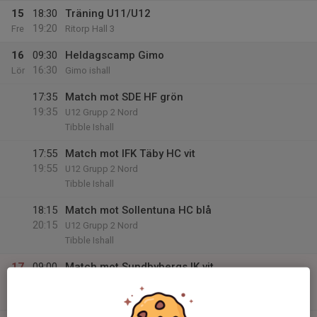
15
18:30
Träning U11/U12
19:20
Fre
Ritorp Hall 3
16
09:30
Heldagscamp Gimo
16:30
Lör
Gimo ishall
17:35
Match mot SDE HF grön
19:35
U12 Grupp 2 Nord
Tibble Ishall
17:55
Match mot IFK Täby HC vit
19:55
U12 Grupp 2 Nord
Tibble Ishall
18:15
Match mot Sollentuna HC blå
20:15
U12 Grupp 2 Nord
Tibble Ishall
17
09:00
Match mot Sundbybergs IK vit
10:20
Sön
U12 Grupp 2 Nord
Nacka Ishall