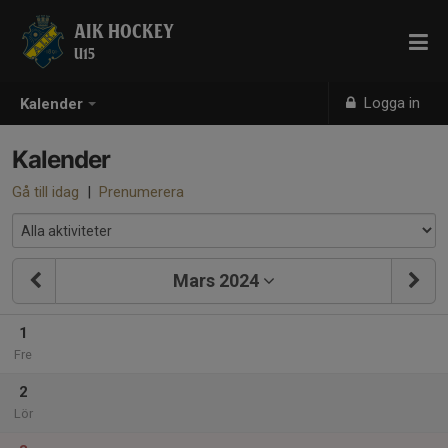
AIK HOCKEY
U15
Logga in
Kalender
Kalender
Gå till idag
|
Prenumerera
Mars 2024
1
Fre
2
Lör