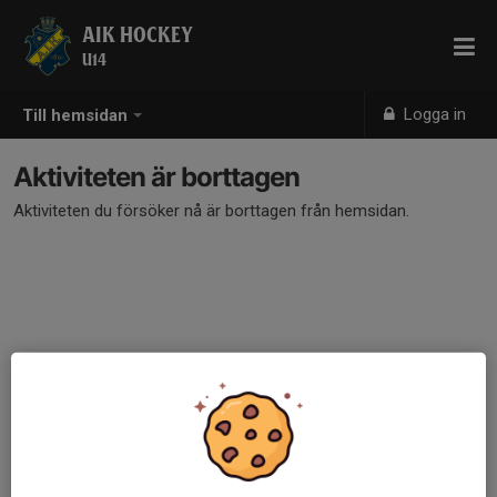
AIK HOCKEY
U14
Logga in
Till hemsidan
Aktiviteten är borttagen
Aktiviteten du försöker nå är borttagen från hemsidan.