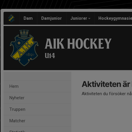
Dam
Damjunior
Juniorer
Hockeygymnasie
AIK HOCKEY
U14
Aktiviteten är
Hem
Aktiviteten du försöker n
Nyheter
Truppen
Matcher