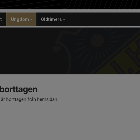
t
Ungdom
Oldtimers
 borttagen
å är borttagen från hemsidan.