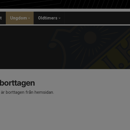
t
Ungdom
Oldtimers
 borttagen
å är borttagen från hemsidan.