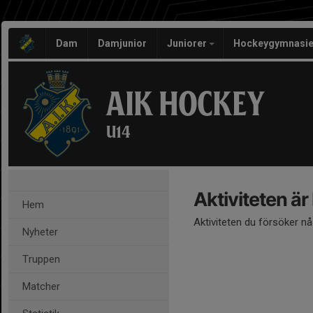
Dam
Damjunior
Juniorer
Hockeygymnasie
AIK HOCKEY
U14
Aktiviteten är
Hem
Aktiviteten du försöker n
Nyheter
Truppen
Matcher