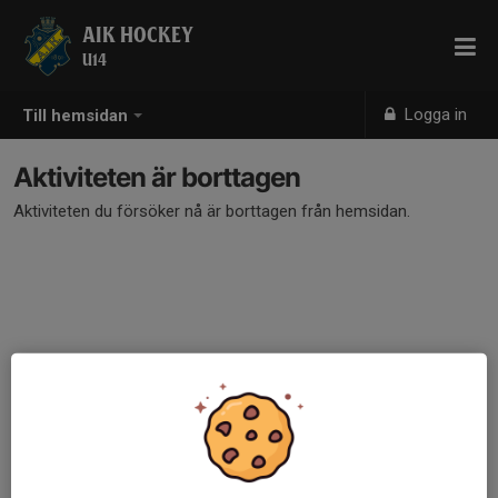
AIK HOCKEY
U14
Logga in
Till hemsidan
Aktiviteten är borttagen
Aktiviteten du försöker nå är borttagen från hemsidan.