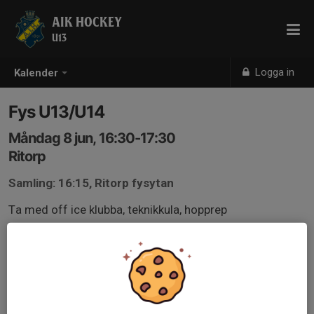
AIK HOCKEY
U13
Logga in
Kalender
Fys U13/U14
Måndag 8 jun, 16:30-17:30
Ritorp
Samling: 16:15, Ritorp fysytan
Ta med off ice klubba, teknikkula, hopprep