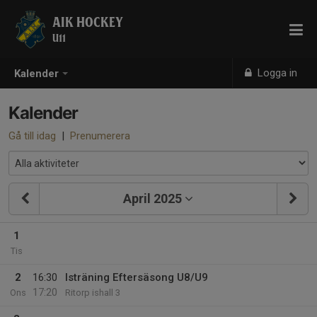
AIK HOCKEY
U11
Logga in
Kalender
Kalender
Gå till idag
|
Prenumerera
April 2025
1
Tis
2
16:30
Isträning Eftersäsong U8/U9
17:20
Ons
Ritorp ishall 3