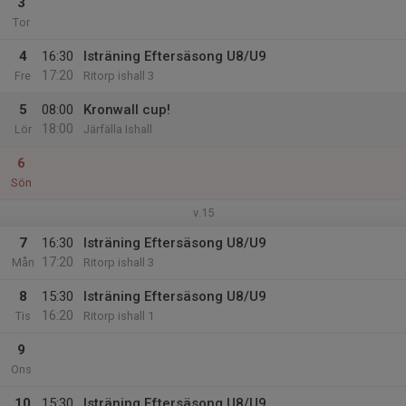
3
Tor
4
16:30
Isträning Eftersäsong U8/U9
17:20
Fre
Ritorp ishall 3
5
08:00
Kronwall cup!
18:00
Lör
Järfälla Ishall
6
Sön
v.15
7
16:30
Isträning Eftersäsong U8/U9
17:20
Mån
Ritorp ishall 3
8
15:30
Isträning Eftersäsong U8/U9
16:20
Tis
Ritorp ishall 1
9
Ons
10
15:30
Isträning Eftersäsong U8/U9