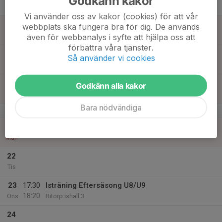
Godkänn kakor
16:20
Tor
Ritorp ishall 1
Vi använder oss av kakor (cookies) för att vår
18
webbplats ska fungera bra för dig. De används
Fre
även för webbanalys i syfte att hjälpa oss att
förbättra våra tjänster.
19
Så använder vi cookies
Lör
20
Godkänn alla kakor
Sön
Bara nödvändiga
v.17
21
Mån
22
Tis
23
17:30
Isträning Eftersäsong U8/U9
18:20
Ons
Ritorp ishall 3
24