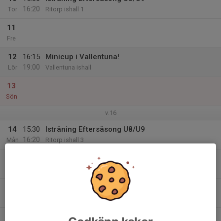
16:20
Tor
Ritorp ishall 1
11
Fre
12
16:15
Minicup i Vallentuna!
19:00
Lör
Vallentuna ishall
13
Sön
v.16
14
15:30
Isträning Eftersäsong U8/U9
16:20
Mån
Ritorp ishall 3
15
15:30
Isträning Eftersäsong U8/U9
16:20
Tis
Ritorp ishall 1
16
Ons
17
15:30
Eftersäsong U8/U9