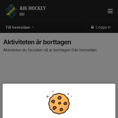
AIK HOCKEY
U11
Logga in
Till hemsidan
Aktiviteten är borttagen
Aktiviteten du försöker nå är borttagen från hemsidan.